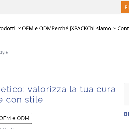
R
rodotti
OEM e ODM
Perché JXPACK
Chi siamo
Cont
tyle
tico: valorizza la tua cura
e con stile
B
 OEM e ODM