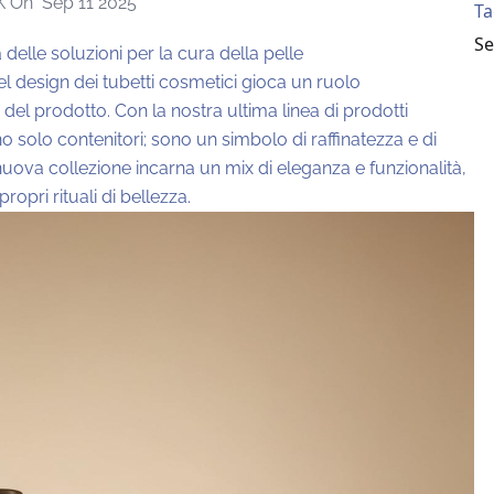
K On
Sep 11 2025
Ta
Se
delle soluzioni per la cura della pelle
l design dei tubetti cosmetici gioca un ruolo
 del prodotto. Con la nostra ultima linea di prodotti
no solo contenitori; sono un simbolo di raffinatezza e di
 nuova collezione incarna un mix di eleganza e funzionalità,
pri rituali di bellezza.