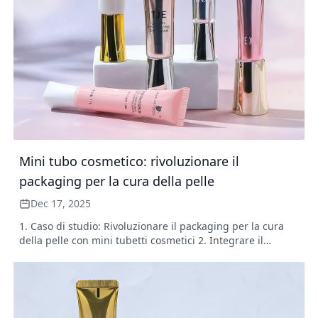
Mini tubo cosmetico: rivoluzionare il
packaging per la cura della pelle
Dec 17, 2025
1. Caso di studio: Rivoluzionare il packaging per la cura
della pelle con mini tubetti cosmetici 2. Integrare il
packaging cosmetico in tubetti sottili per una maggiore
portabilità 3. Ottimizzazione con tubetti cosmetici da 100
ml per applicazioni versatili 4. Risultati e impatto a lungo
termine della revisione del packaging