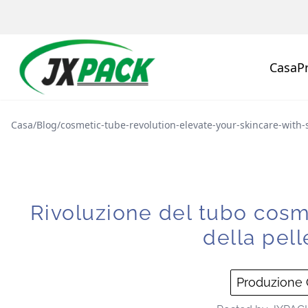
Casa
P
Casa
/
Blog
/
cosmetic-tube-revolution-elevate-your-skincare-with-s
Rivoluzione del tubo cosme
della pell
Produzione