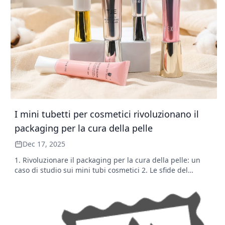
I mini tubetti per cosmetici rivoluzionano il
packaging per la cura della pelle
Dec 17, 2025
1. Rivoluzionare il packaging per la cura della pelle: un
caso di studio sui mini tubi cosmetici 2. Le sfide del
packaging tradizionale e il passaggio ai mini tubetti per
cosmetici 3. Riflettori puntati sulle innovazioni di prodotto:
dall'eleganza dorata al gradiente chic 4. Eccellenza nella
crema per gli occhi: formule su misura in tubetti cosmetici
compatti e sottili 5. Elementi essenziali di bellezza più