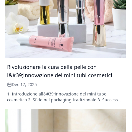
Rivoluzionare la cura della pelle con
l&#39;innovazione dei mini tubi cosmetici
Dec 17, 2025
1. Introduzione all&#39;innovazione del mini tubo
cosmetico 2. Sfide nel packaging tradizionale 3. Successo
del tubo cosmetico sottile 4. Crescita con il tubo cosmetico
da 100 ml 5. Prodotti in primo piano: dalle creme per gli
occhi alla cura delle labbra 6. Soluzioni avanzate per la
cura degli occhi 7. Prodotti essenziali di lusso e vittorie di
marketing 8. Lezioni apprese e direzioni future