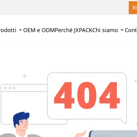
R
rodotti
OEM e ODM
Perché JXPACK
Chi siamo
Cont