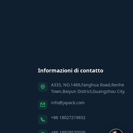
Informazioni di contatto
A333, NO.1489,Fanghua Road,Renhe
Town,Baiyun District,Guangzhou City.
info@jxpack.com
+86 18027219652
+86 18929520036