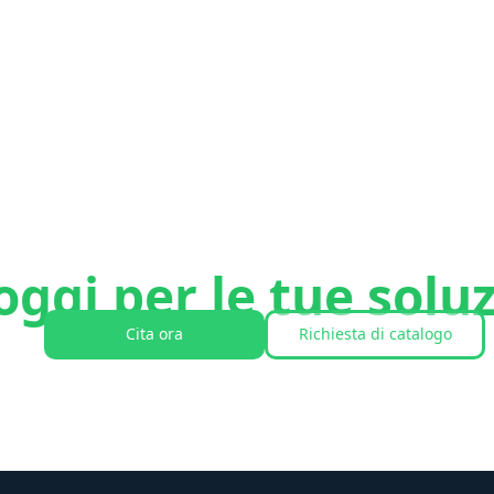
ggi per le tue soluz
Cita ora
Richiesta di catalogo